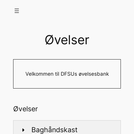
Spring
til
indhold
Øvelser
Velkommen til DFSUs øvelsesbank
Øvelser
Baghåndskast