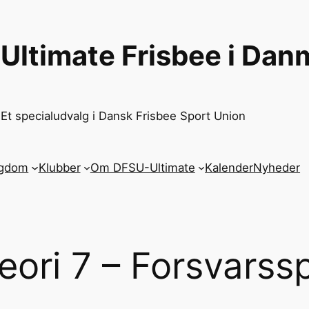
Ultimate Frisbee i Dan
Et specialudvalg i Dansk Frisbee Sport Union
ngdom
Klubber
Om DFSU-Ultimate
Kalender
Nyheder
eori 7 – Forsvarssp