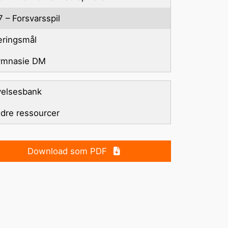
8 – Afslutning og evaluering
7 – Forsvarsspil
ringsmål
mnasie DM
elsesbank
dre ressourcer
Download som PDF