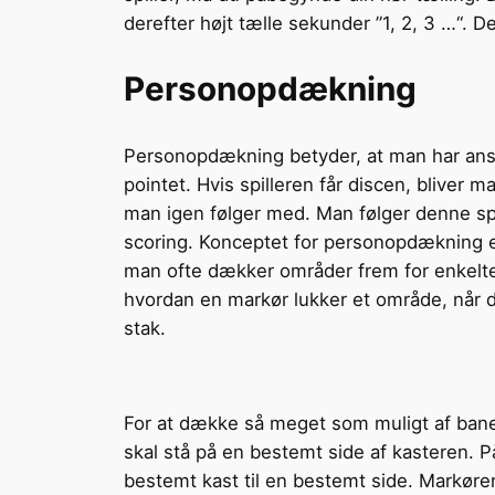
derefter højt tælle sekunder ”1, 2, 3 …“. 
Personopdækning
Personopdækning betyder, at man har ansvar
pointet. Hvis spilleren får discen, bliver m
man igen følger med. Man følger denne spill
scoring. Konceptet for personopdækning er
man ofte dækker områder frem for enkelte p
hvordan en markør lukker et område, når de
stak.
For at dække så meget som muligt af banen,
skal stå på en bestemt side af kasteren. P
bestemt kast til en bestemt side. Markøre