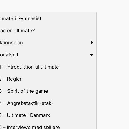
timate i Gymnasiet
ad er Ultimate?
ktionsplan
oriafsnit
1 – Kast og grib
2 – Kast, grib og løb
1 – Introduktion til ultimate
3 – Kast, grib, løb og vendinger
2 – Regler
4 – Angrebsspil
3 – Spirit of the game
5 – Bevægelse på banen
4 – Angrebstaktik (stak)
6 – Hurtige afleveringer
5 – Ultimate i Danmark
7 – Forsvarsspil
6 – Interviews med spillere