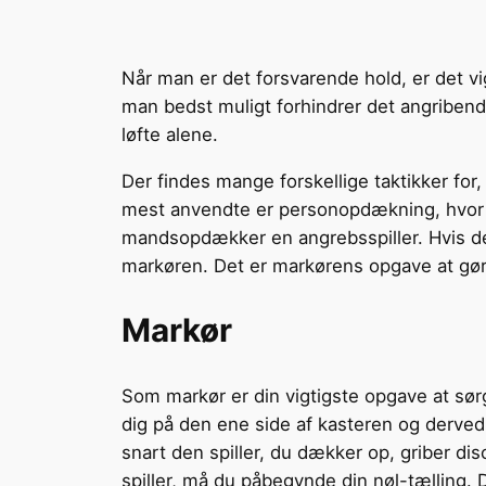
Når man er det forsvarende hold, er det v
man bedst muligt forhindrer det angribende
løfte alene.
Der findes mange forskellige taktikker fo
mest anvendte er personopdækning, hvor al
mandsopdækker en angrebsspiller. Hvis de
markøren. Det er markørens opgave at gøre
Markør
Som markør er din vigtigste opgave at sørg
dig på den ene side af kasteren og derved 
snart den spiller, du dækker op, griber dis
spiller, må du påbegynde din nøl-tælling. D