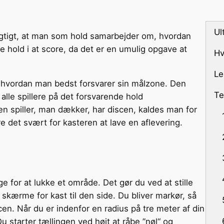
Ul
igtigt, at man som hold samarbejder om, hvordan
 hold i at score, da det er en umulig opgave at
Hv
Le
r, hvordan man bedst forsvarer sin målzone. Den
Te
le spillere på det forsvarende hold
n spiller, man dækker, har discen, kaldes man for
 det svært for kasteren at lave en aflevering.
e for at lukke et område. Det gør du ved at stille
skærme for kast til den side. Du bliver markør, så
cen. Når du er indenfor en radius på tre meter af din
u starter tællingen ved højt at råbe ”nøl“ og