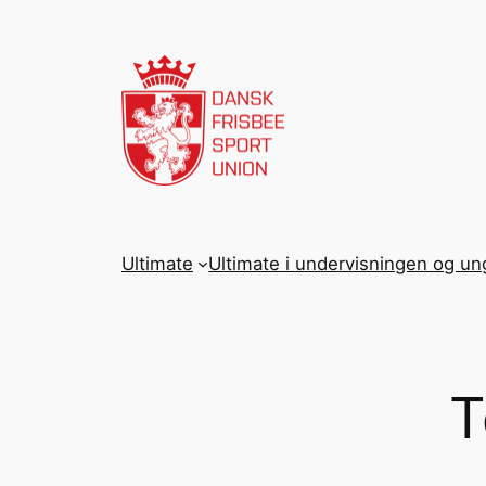
Spring
til
indhold
Ultimate
Ultimate i undervisningen og u
T