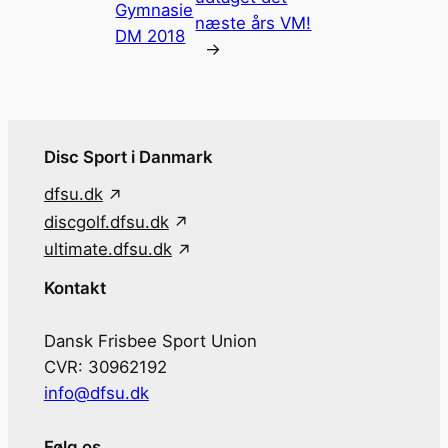
Gymnasie
næste års VM!
DM 2018
→
Disc Sport i Danmark
dfsu.dk
discgolf.dfsu.dk
ultimate.dfsu.dk
Kontakt
Dansk Frisbee Sport Union
CVR: 30962192
info@dfsu.dk
Følg os