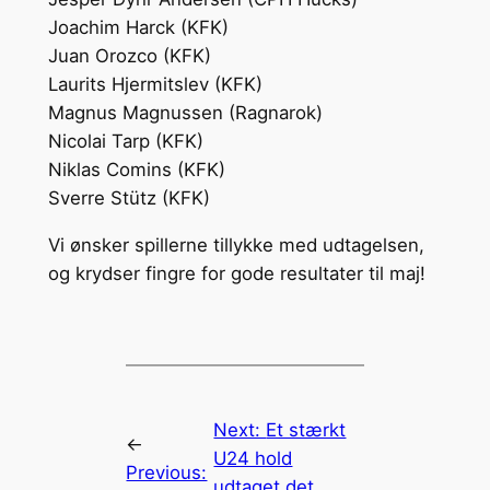
Joachim Harck (KFK)
Juan Orozco (KFK)
Laurits Hjermitslev (KFK)
Magnus Magnussen (Ragnarok)
Nicolai Tarp (KFK)
Niklas Comins (KFK)
Sverre Stütz (KFK)
Vi ønsker spillerne tillykke med udtagelsen,
og krydser fingre for gode resultater til maj!
Next:
Et stærkt
←
U24 hold
Previous:
udtaget det