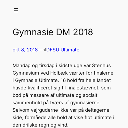
Spring
til
indhold
Gymnasie DM 2018
okt 8, 2018
—
DFSU Ultimate
af
Mandag og tirsdag i sidste uge var Stenhus
Gymnasium ved Holbæk værter for finalerne
i Gymnasie Ultimate. 16 hold fra hele landet
havde kvalificeret sig til finalestævnet, som
bød på massere af ultimate og socialt
sammenhold på tværs af gymnasierne.
Selvom vejrguderne ikke var på deltagerne
side, formåede alle hold at vise flot ultimate i
den drilske regn og vind.