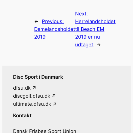
Next:
←
Previous:
Herrelandsholdet
Damelandsholdet
til Beach EM
2019
2019 er nu
udtaget
→
Disc Sport i Danmark
dfsu.dk
discgolf.dfsu.dk
ultimate.dfsu.dk
Kontakt
Dansk Frisbee Sport Union