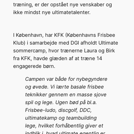
træning, er der opstået nye venskaber og
ikke mindst nye ultimatetalenter.
I København, har KFK (Københavns Frisbee
Klub) i samarbejde med DGI afholdt Ultimate
sommercamp, hvor trænerne Laura og Birk
fra KFK, havde glæden af at træne 14
engagerede børn.
Campen var både for nybegyndere
og øvede. Vi lærte basale frisbee
teknikker gennem en masse sjove
spil og lege. Ugen bød på bl.a.
Frisbee-ludo, discgolf, DDC,
ultimatekamp og teambuilding
lege, hvilket forhåbentlig giver et
indblik i, hvad ultimate egentlig er.