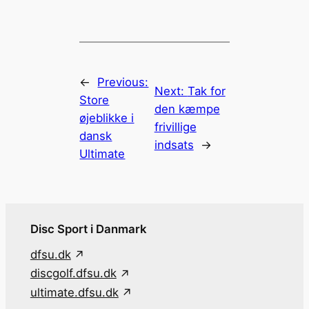
←
Previous:
Next:
Tak for
Store
den kæmpe
øjeblikke i
frivillige
dansk
indsats
→
Ultimate
Disc Sport i Danmark
dfsu.dk
discgolf.dfsu.dk
ultimate.dfsu.dk