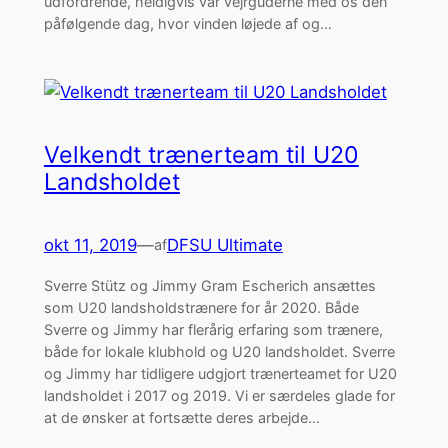
udfordrende, heldigvis var vejrguderne med os den
påfølgende dag, hvor vinden løjede af og…
Velkendt trænerteam til U20
Landsholdet
okt 11, 2019
—
DFSU Ultimate
af
Sverre Stütz og Jimmy Gram Escherich ansættes
som U20 landsholdstrænere for år 2020. Både
Sverre og Jimmy har flerårig erfaring som trænere,
både for lokale klubhold og U20 landsholdet. Sverre
og Jimmy har tidligere udgjort trænerteamet for U20
landsholdet i 2017 og 2019. Vi er særdeles glade for
at de ønsker at fortsætte deres arbejde…