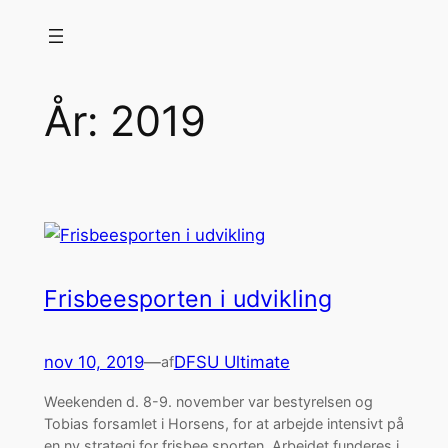
Spring
til
indhold
År:
2019
Frisbeesporten i udvikling
nov 10, 2019
—
DFSU Ultimate
af
Weekenden d. 8-9. november var bestyrelsen og
Tobias forsamlet i Horsens, for at arbejde intensivt på
en ny strategi for frisbee sporten. Arbejdet funderes i