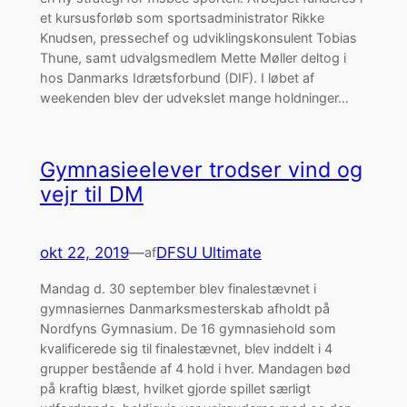
et kursusforløb som sportsadministrator Rikke
Knudsen, pressechef og udviklingskonsulent Tobias
Thune, samt udvalgsmedlem Mette Møller deltog i
hos Danmarks Idrætsforbund (DIF). I løbet af
weekenden blev der udvekslet mange holdninger…
Gymnasieelever trodser vind og
vejr til DM
okt 22, 2019
—
DFSU Ultimate
af
Mandag d. 30 september blev finalestævnet i
gymnasiernes Danmarksmesterskab afholdt på
Nordfyns Gymnasium. De 16 gymnasiehold som
kvalificerede sig til finalestævnet, blev inddelt i 4
grupper bestående af 4 hold i hver. Mandagen bød
på kraftig blæst, hvilket gjorde spillet særligt