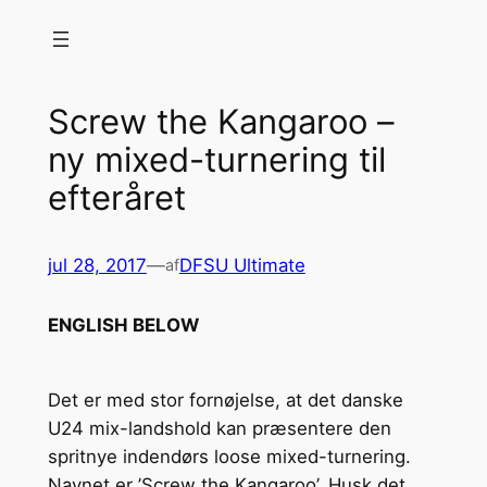
Spring
til
indhold
Screw the Kangaroo –
ny mixed-turnering til
efteråret
jul 28, 2017
—
DFSU Ultimate
af
ENGLISH BELOW
Det er med stor fornøjelse, at det danske
U24 mix-landshold kan præsentere den
spritnye indendørs loose mixed-turnering.
Navnet er ’Screw the Kangaroo’. Husk det.